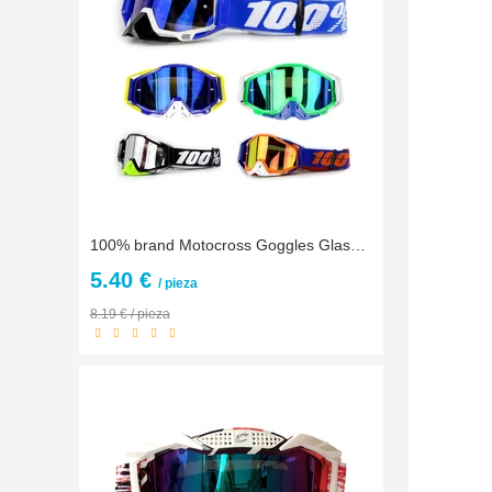
100% brand Motocross Goggles Glasses Motorcycle Oculos 100 Percent ATV Lunette Moto Gafas Sunglasses
5.40 €
/ pieza
8.19 € / pieza