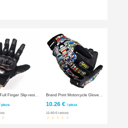
Universal Full Finger Slip-resistant Non-slip Safety Bike Motorcycle Racing Riding Protective Gloves for Pro-biker ( XL )
Brand Print Motorcycle Gloves Motocross Racing Gloves Motorbike Outdoors Ride Gloves off-road Protective Glove guantes luva moto
10.26 €
/ pieza
/ pieza
eza
11.40 € / pieza