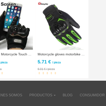
NEW PRO Motorcycle Touch Gloves Full Finger Protective Gear Black Carbon Fiber Bike Motorbike Racing Motocross Gloves Moto Luvas
Motorcycle gloves motorbike motocross racing gloves moto guantes motocicleta racing luvas gants Protective Moto
5.71 €
/ pieza
/ pieza
za
6.01 € / pieza
ENES SOMOS
PRODUCTOS
BLOG
CONSUMIDOR