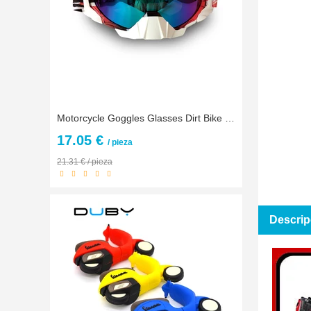
Motorcycle Goggles Glasses Dirt Bike Racing Gafas Moto Shield Visor Rainbow Len
17.05 €
/ pieza
21.31 € / pieza
Descrip