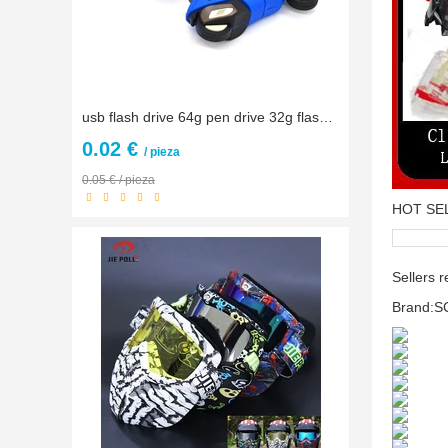
usb flash drive 64g pen drive 32g flash drive 16g 8g 4g new style Women’s Motorcycle usb stick Usb2.0 memoria usb gift
0.02 €
/ pieza
0.05 € / pieza
HOT SE
Sellers
Brand:SC