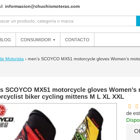
il:
informacion@chuchismoteras.com
BLOG
CONSUMIDOR
CONTACTO
de Motorista
›
men’s SCOYCO MX51 motorcycle gloves Women’s motorbike
s SCOYCO MX51 motorcycle gloves Women’s mo
rcyclist biker cycling mittens M L XL XXL
de est
Dispon
O