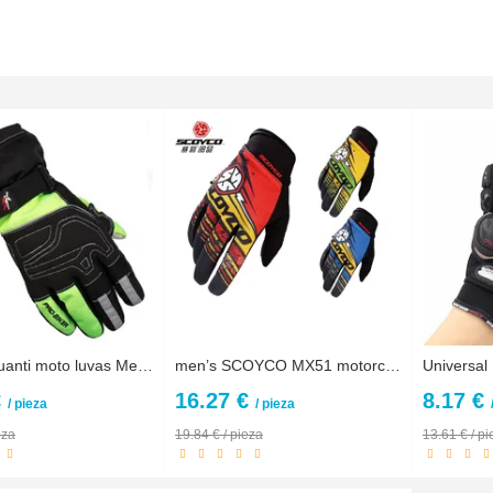
guantes guanti moto luvas Men Winter Warm Waterproof Touch Screen Motorcycle Gloves Motocross motorbike Racing Protective Gloves
men’s SCOYCO MX51 motorcycle gloves Women’s motorbike bicycle glove motorcyclist biker cycling mittens M L XL XXL
€
16.27 €
8.17 €
/ pieza
/ pieza
eza
19.84 € / pieza
13.61 € / pi