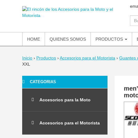
ema
HOME
QUIENES SOMOS
PRODUCTOS
Inicio
›
Productos
›
Accesorios para el Motorista
›
Guantes 
XXL
CATEGORIAS
men’
moto
Accesorios para la Moto
Accesorios para el Motorista