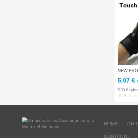
5.07 €
5.33 € / pie
HOME
QUI
CONTACTO