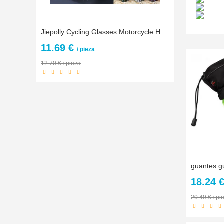
Jiepolly Cycling Glasses Motorcycle Half Face Mask Goggles Men Women MTB Bike Road Sunglasses Ultralight UV400 Motocross Goggles
11.69 €
/ pieza
12.70 € / pieza
18.24 
20.49 € / pi