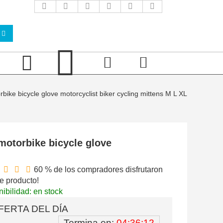
 bicycle glove motorcyclist biker cycling mittens M L XL
torbike bicycle glove
60 % de los compradores disfrutaron
e producto!
ibilidad: en stock
FERTA DEL DÍA
Termina en:
04:36:11