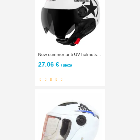
New summer anti UV helmets motorcycle helmet moto bike motorbike scooter helmet Casco Capacete for women&men
27.06 €
/ pieza