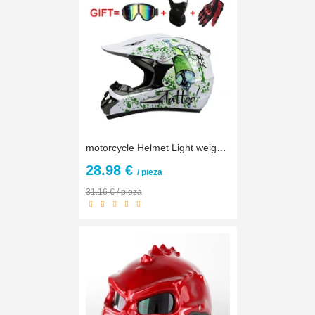
motorcycle Helmet Light weight Off Road Motorbike Helmet DOT approved DD ring buckle Cross Helmet 20 color available WLT-125
28.98 €
/ pieza
31.16 € / pieza