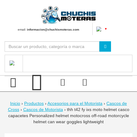
▼
email:
informacion@chuchismoteras.com
Inicio
›
Productos
›
Accesorios para el Motorista
›
Cascos de
Cross
›
Cascos de Motorista
›
thh t42 fy ixs moto helmet casco
capacetes Personalized helmet motocross off-road motorcycle
helmet can wear goggles lightweight