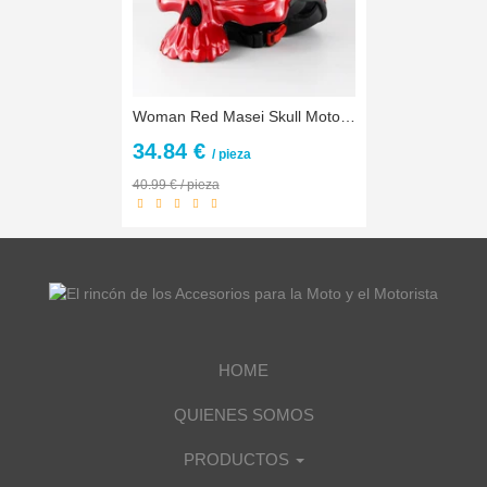
Woman Red Masei Skull Motorcycle Helmet Capacete Casco Retro Casque Motorbike Half Face Helmet
34.84 €
/ pieza
40.99 € / pieza
HOME
QUIENES SOMOS
PRODUCTOS