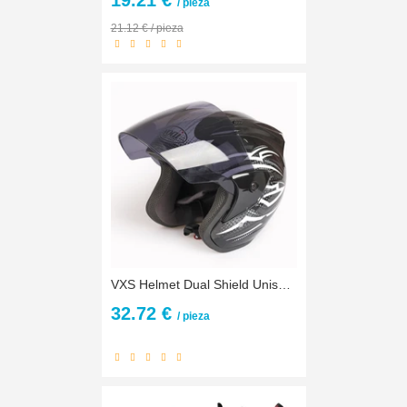
19.21 €
/ pieza
21.12 € / pieza
VXS Helmet Dual Shield Unisex Abs Shell 3/4 Open Face Helmet Motorcycle Helmet Motorbike Ece Quick Release System Size 55-62
32.72 €
/ pieza