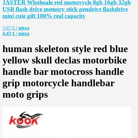
JASTER Wholesale red motorcycle 8gb 16gb 32gb
USB flash drive memory stick pendrive flashdrive
mini cute gift 100% real capacity
3.67 €
/ pieza
4.43 € / pieza
human skeleton style red blue
yellow skull declas motorbike
handle bar motocross handle
grip motorcycle handlebar
moto grips