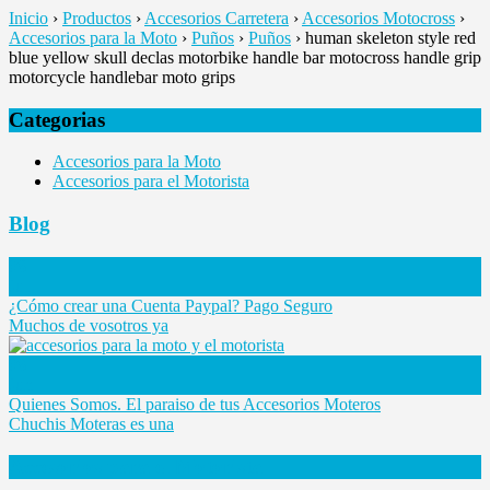
Inicio
›
Productos
›
Accesorios Carretera
›
Accesorios Motocross
›
Accesorios para la Moto
›
Puños
›
Puños
›
human skeleton style red
blue yellow skull declas motorbike handle bar motocross handle grip
motorcycle handlebar moto grips
Categorias
Accesorios para la Moto
Accesorios para el Motorista
Blog
08
Jul
¿Cómo crear una Cuenta Paypal? Pago Seguro
Muchos de vosotros ya
08
Jun
Quienes Somos. El paraiso de tus Accesorios Moteros
Chuchis Moteras es una
Accesorios para el Motorista