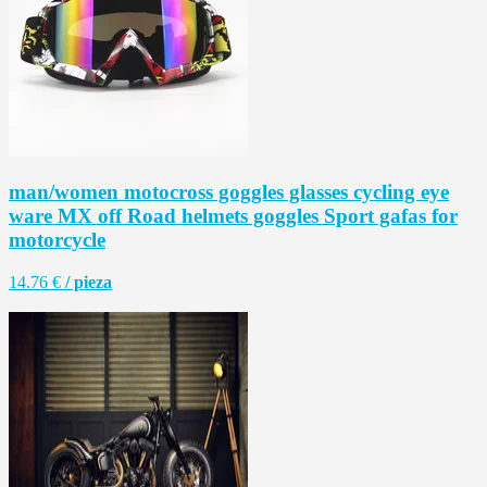
man/women motocross goggles glasses cycling eye
ware MX off Road helmets goggles Sport gafas for
motorcycle
14.76 €
/ pieza