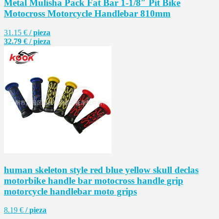
Metal Mulisha Pack Fat Bar 1-1/8″ Pit Bike
Motocross Motorcycle Handlebar 810mm
31.15 €
/ pieza
32.79 € / pieza
human skeleton style red blue yellow skull declas
motorbike handle bar motocross handle grip
motorcycle handlebar moto grips
8.19 €
/ pieza